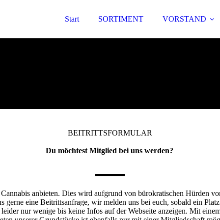
Start
SORTIMENT
VORSTAND
BEITRITTSFORMULAR
Du möchtest Mitglied bei uns werden?
—
Cannabis anbieten. Dies wird aufgrund von bürokratischen Hürden vorau
s gerne eine Beitrittsanfrage, wir melden uns bei euch, sobald ein Platz
eider nur wenige bis keine Infos auf der Webseite anzeigen. Mit einem
eten unserer Grundstücke ist ebenfalls nur mit einer Mitgliedschaft mög